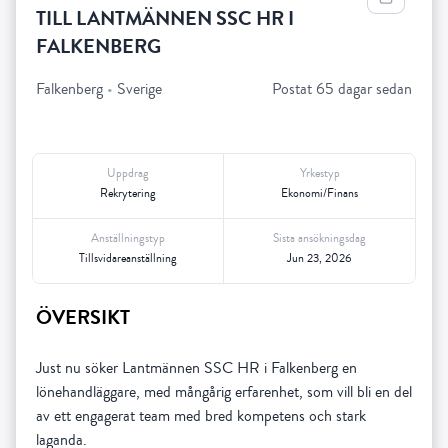
TILL LANTMÄNNEN SSC HR I
FALKENBERG
Falkenberg
•
Sverige
Postat 65 dagar sedan
Uppdrag
Yrkestyp
Rekrytering
Ekonomi/Finans
Anställningstyp
Sista ansökningsdag
Tillsvidareanställning
Jun 23, 2026
ÖVERSIKT
Just nu söker Lantmännen SSC HR i Falkenberg en
lönehandläggare, med mångårig erfarenhet, som vill bli en del
av ett engagerat team med bred kompetens och stark
laganda.