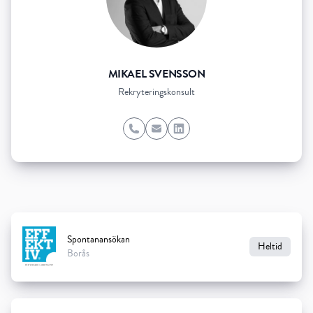
MIKAEL SVENSSON
Rekryteringskonsult
Phone
Email
LinkedIn
Spontanansökan
Heltid
Borås