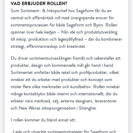
VAD ERBJUDER ROLLEN?
Som Sortiment- & Inköpschef hos Sagaform får du en
central och affärskritisk roll med övergripande ansvar för
sortimentsprocessen för både Sagaform och Byon. Rollen
spänner över hela kedjan – från idé och produktutveckling
till inköp, produktion och lagerpåfyllnad – där du kombinerar
strategi, affärsmannaskap och kreativitet.
Du driver sortimentsutvecklingen framåt och säkerställer att
produkter, design och kommersiella mål går hand i hand.
Sortimentet omfattar både retail och profilprodukter, vilket
innebär att du arbetar med produkter och koncept som
möter flera olika marknader och kundbehov. Rollen innebär
många kontaktytor både internt och internationellt, där du
arbetar nära marknad, sälj, externa designers, leverantörer
och New Waves inköpsorganisation i Shanghai.
I rollen kommer du bland annat att:
·
Leda och utveckla sortimentsstrategin för Sagaform och