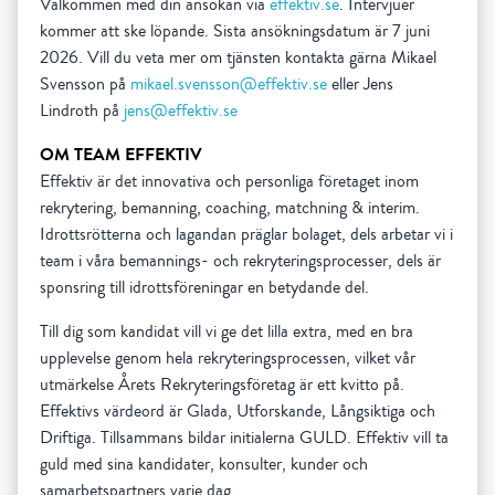
Välkommen med din ansökan via
effektiv.se
. Intervjuer
kommer att ske löpande. Sista ansökningsdatum är 7 juni
2026. Vill du veta mer om tjänsten kontakta gärna Mikael
Svensson på
mikael.svensson@effektiv.se
eller Jens
Lindroth på
jens@effektiv.se
OM TEAM EFFEKTIV
Effektiv är det innovativa och personliga företaget inom
rekrytering, bemanning, coaching, matchning & interim.
Idrottsrötterna och lagandan präglar bolaget, dels arbetar vi i
team i våra bemannings- och rekryteringsprocesser, dels är
sponsring till idrottsföreningar en betydande del.
Till dig som kandidat vill vi ge det lilla extra, med en bra
upplevelse genom hela rekryteringsprocessen, vilket vår
utmärkelse Årets Rekryteringsföretag är ett kvitto på.
Effektivs värdeord är Glada, Utforskande, Långsiktiga och
Driftiga. Tillsammans bildar initialerna GULD. Effektiv vill ta
guld med sina kandidater, konsulter, kunder och
samarbetspartners varje dag.