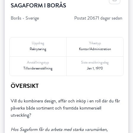
SAGAFORM I BORÅS
Borås
•
Sverige
Postat 20671 dagar sedan
Uppdrag
Yrkestyp
Rekrytering
Kontor/Administration
Anställningstyp
Sista ansökningsdag
Tillsvidareanställning
Jan 1, 1970
ÖVERSIKT
Vill du kombinera design, affär och inköp i en roll där du får
påverka både sortiment och framtida kommersiell
utveckling?
Hos Sagaform får du arbeta med starka varumärken,