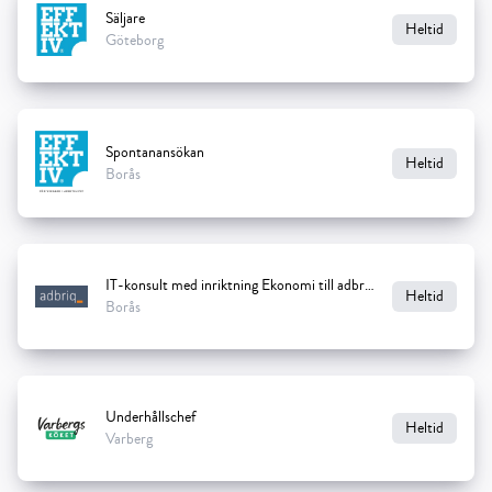
Säljare
Heltid
Göteborg
Spontanansökan
Heltid
Borås
IT-konsult med inriktning Ekonomi till adbriq
Heltid
Borås
Underhållschef
Heltid
Varberg